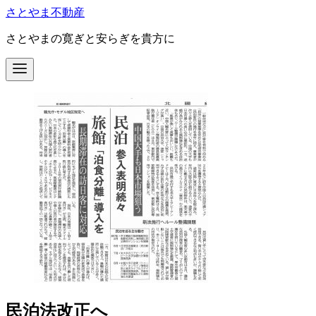
コ
さとやま不動産
ン
さとやまの寛ぎと安らぎを貴方に
テ
ン
ツ
へ
移
動
民泊法改正へ