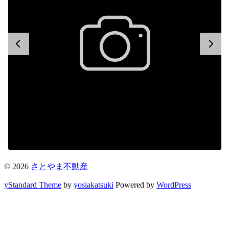
© 2026
さとやま不動産
yStandard Theme
by
yosiakatsuki
Powered by
WordPress