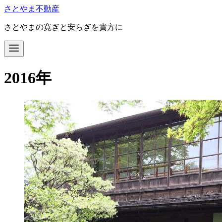
コ
さとやま不動産
ン
さとやまの寛ぎと安らぎを貴方に
テ
ン
ツ
へ
移
2016年
動