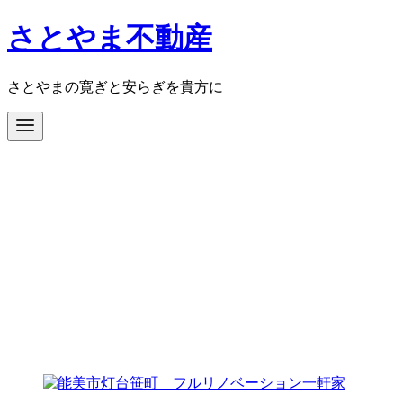
コ
さとやま不動産
ン
テ
ン
さとやまの寛ぎと安らぎを貴方に
ツ
へ
移
動