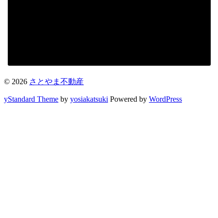
© 2026
さとやま不動産
yStandard Theme
by
yosiakatsuki
Powered by
WordPress